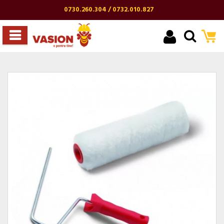
0730.260.304 / 0732.010.827