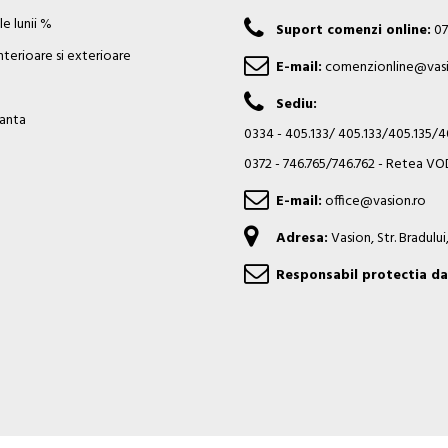
e lunii %
Suport comenzi online:
07
nterioare si exterioare
E-mail:
comenzionline@vasi
Sediu:
ianta
0334 - 405.133/ 405.133/405.135/
0372 - 746.765/746.762 - Retea 
E-mail:
office@vasion.ro
Adresa:
Vasion, Str. Bradulu
Responsabil protectia da