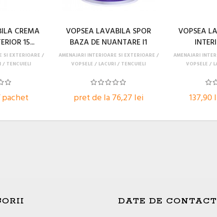
BILA CREMA
VOPSEA LAVABILA SPOR
VOPSEA LA
RIOR 15...
BAZA DE NUANTARE I1
INTERIO
E SI EXTERIOARE
AMENAJARI INTERIOARE SI EXTERIOARE
AMENAJARI INTER
 / TENCUIELI
VOPSELE / LACURI / TENCUIELI
VOPSELE / L
/ pachet
pret de la 76,27 lei
137,90 
ORII
DATE DE CONTACT