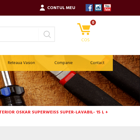
CONTUL MEU
0
COS
Reteaua Vasion
Companie
Contact
TERIOR OSKAR SUPERWEISS SUPER-LAVABIL- 15 L +