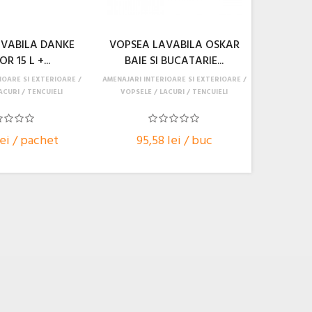
VABILA DANKE
VOPSEA LAVABILA OSKAR
R 15 L +...
BAIE SI BUCATARIE...
IOARE SI EXTERIOARE
AMENAJARI INTERIOARE SI EXTERIOARE
ACURI / TENCUIELI
VOPSELE / LACURI / TENCUIELI
lei / pachet
95,58 lei / buc