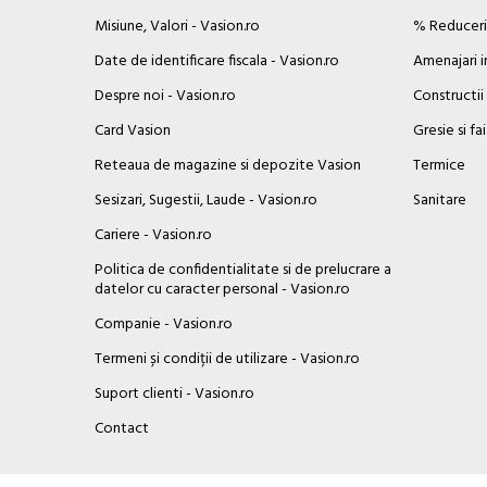
Misiune, Valori - Vasion.ro
% Reduceril
Date de identificare fiscala - Vasion.ro
Amenajari i
Despre noi - Vasion.ro
Constructii
Card Vasion
Gresie si fa
Reteaua de magazine si depozite Vasion
Termice
Sesizari, Sugestii, Laude - Vasion.ro
Sanitare
Cariere - Vasion.ro
Politica de confidentialitate si de prelucrare a
datelor cu caracter personal - Vasion.ro
Companie - Vasion.ro
Termeni și condiții de utilizare - Vasion.ro
Suport clienti - Vasion.ro
×
Contact
Buna ziua, Suntem aici sa va ajutam!