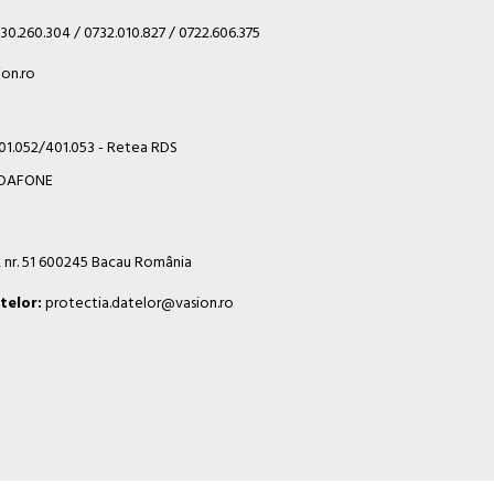
30.260.304 / 0732.010.827 / 0722.606.375
on.ro
401.052/401.053 - Retea RDS
VODAFONE
i, nr. 51 600245 Bacau România
telor:
protectia.datelor@vasion.ro