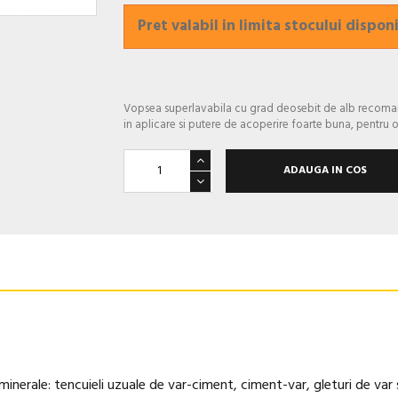
Pret valabil in limita stocului disponi
Vopsea superlavabila cu grad deosebit de alb recomand
in aplicare si putere de acoperire foarte buna, pentru o
ADAUGA IN COS
erale: tencuieli uzuale de var-ciment, ciment-var, gleturi de var s