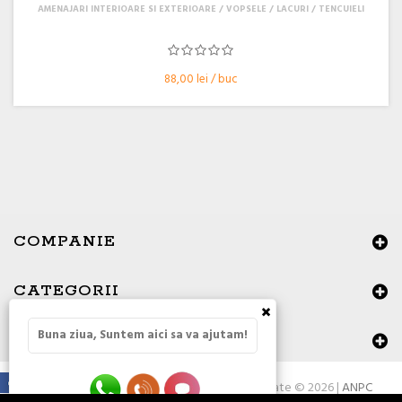
AMENAJARI INTERIOARE SI EXTERIOARE
VOPSELE / LACURI / TENCUIELI
88,00 lei / buc
COMPANIE
CATEGORII
×
Buna ziua, Suntem aici sa va ajutam!
DATE DE CONTACT
Toate drepturile rezervate © 2026 |
ANPC