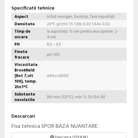
Specificatii tehnice
Aspect
lichid omogen, tixotrop, fara impuritati
Densitate
20°C g/cm3 1.5 1.39± 0,02 1.44± 0,02
Timp de
la suprafata: ½ ore pentru reacoperire: 2-
uscare
4 ore
PH
8,5 – 9,5
Finete
µm 100
frecare
Viscozitate
Brookfield
(Rot 7,vit
mPa.s ≥3500
100), temp.
23±1°C
Substante
(60 min./125°C), min. % 59 /54 /61
nevolatile
Descarcari
Fisa tehnica SPOR BAZA NUANTARE
Descarca (271.83k)