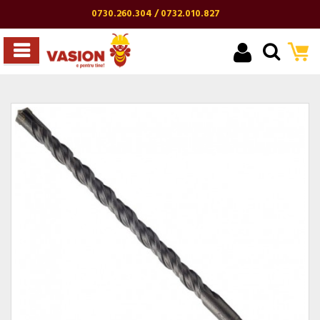
0730.260.304 / 0732.010.827