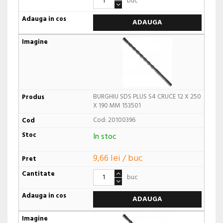
buc
ADAUGA
BURGHIU SDS PLUS S4 CRUCE 12 X 250
X 190 MM 153501
Cod: 20100396
In stoc
9,66 lei / buc
buc
ADAUGA