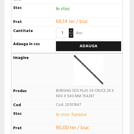
In stoc
69,14 lei / buc
buc
ADAUGA
BURGHIU SDS PLUS S4 CRUCE 28 X
600 X 540 MM 154287
Cod: 20101847
In stoc furnizor
90,00 lei / buc