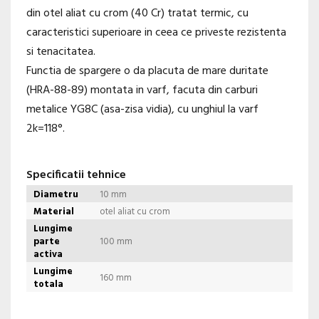
din otel aliat cu crom (40 Cr) tratat termic, cu
caracteristici superioare in ceea ce priveste rezistenta
si tenacitatea.
Functia de spargere o da placuta de mare duritate
(HRA-88-89) montata in varf, facuta din carburi
metalice YG8C (asa-zisa vidia), cu unghiul la varf
2k=118°.
Specificatii tehnice
Diametru
10 mm
Material
otel aliat cu crom
Lungime
parte
100 mm
activa
Lungime
160 mm
totala