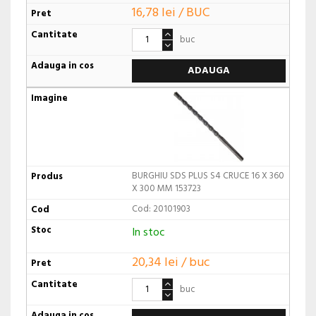
16,78 lei / BUC
buc
ADAUGA
BURGHIU SDS PLUS S4 CRUCE 16 X 360
X 300 MM 153723
Cod: 20101903
In stoc
20,34 lei / buc
buc