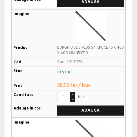
ADAUGA
BURGHIU SDS PLUS S4 CRUCE 16 X 460
X 400 MM 153730
Cod: 20101773
In stoc
28,50 lei / buc
buc
ADAUGA