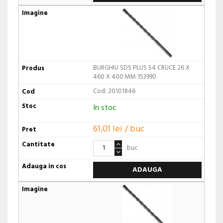
BURGHIU SDS PLUS S4 CRUCE 26 X
460 X 400 MM 153990
Cod: 20101846
In stoc
61,01 lei / buc
buc
ADAUGA