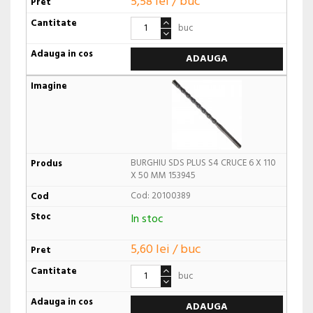
5,58 lei / buc
buc
ADAUGA
BURGHIU SDS PLUS S4 CRUCE 6 X 110
X 50 MM 153945
Cod: 20100389
In stoc
5,60 lei / buc
buc
ADAUGA