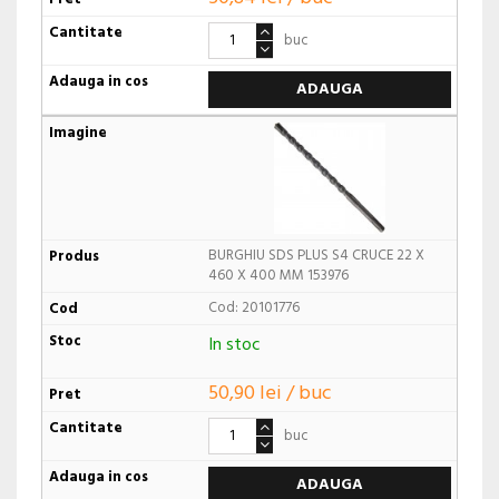
buc
ADAUGA
BURGHIU SDS PLUS S4 CRUCE 22 X
460 X 400 MM 153976
Cod: 20101776
In stoc
50,90 lei / buc
buc
ADAUGA