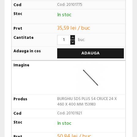
Cod: 20101775
In stoc
35,59 lei / buc
buc
ADAUGA
BURGHIU SDS PLUS S4 CRUCE 24 X
460 X 400 MM 153983
Cod: 20101921
In stoc
50,84 lei / buc