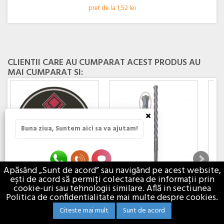
pret de la 1,52 lei
CLIENTII CARE AU CUMPARAT ACEST PRODUS AU
MAI CUMPARAT SI:
×
Buna ziua, Suntem aici sa va ajutam!
Apăsând „Sunt de acord” sau navigând pe acest website,
ești de acord să permiți colectarea de informații prin
DISC ABRAZIV...
BURGHIU...
DISC
cookie-uri sau tehnologii similare. Află in sectiunea
Discuri abrazive plane de
Burghiu cu canal dublu pentru
Se ut
Politica de confidentialitate mai multe despre cookies.
performanta...
eliminare.
metale
Citeste mai mult
Sunt de acord
3,05 lei
6,91 lei
5,01 