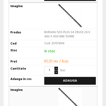
BURGHIU SDS PLUS S4 CRUCE 26 X
460 X 400 MM 153990
Cod: 20101846
In stoc
61,01 lei / buc
buc
ADAUGA