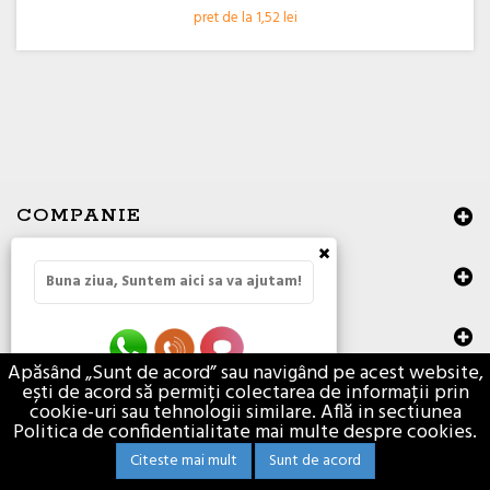
pret de la 1,52 lei
COMPANIE
×
CATEGORII
Buna ziua, Suntem aici sa va ajutam!
DATE DE CONTACT
Apăsând „Sunt de acord” sau navigând pe acest website,
ești de acord să permiți colectarea de informații prin
Toate drepturile rezervate © 2026 |
ANPC
cookie-uri sau tehnologii similare. Află in sectiunea
Politica de confidentialitate mai multe despre cookies.
Citeste mai mult
Sunt de acord