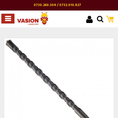
0730.260.304 / 0732.010.827