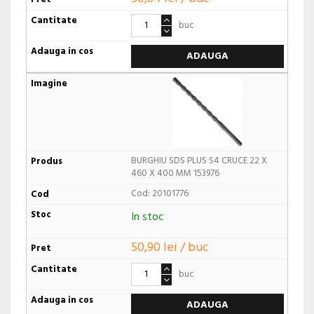
buc
ADAUGA
BURGHIU SDS PLUS S4 CRUCE 22 X
460 X 400 MM 153976
Cod: 20101776
In stoc
50,90 lei / buc
buc
ADAUGA