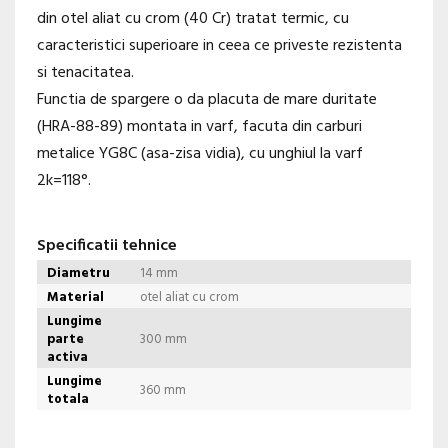
din otel aliat cu crom (40 Cr) tratat termic, cu
caracteristici superioare in ceea ce priveste rezistenta
si tenacitatea.
Functia de spargere o da placuta de mare duritate
(HRA-88-89) montata in varf, facuta din carburi
metalice YG8C (asa-zisa vidia), cu unghiul la varf
2k=118°.
Specificatii tehnice
Diametru
14 mm
Material
otel aliat cu crom
Lungime
parte
300 mm
activa
Lungime
360 mm
totala