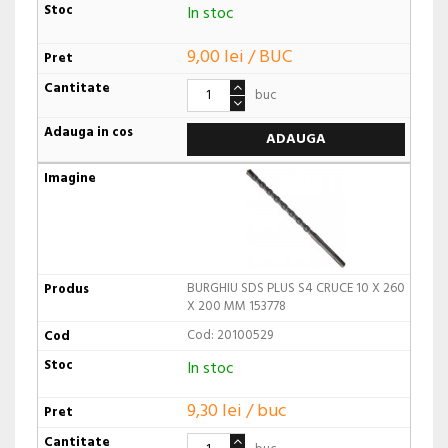
In stoc
9,00 lei / BUC
buc
ADAUGA
BURGHIU SDS PLUS S4 CRUCE 10 X 260
X 200 MM 153778
Cod: 20100529
In stoc
9,30 lei / buc