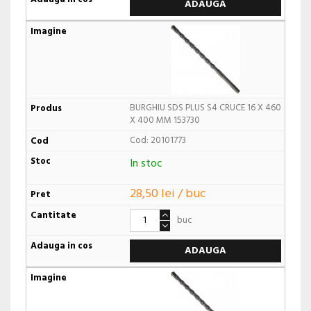
ADAUGA
BURGHIU SDS PLUS S4 CRUCE 16 X 460
X 400 MM 153730
Cod: 20101773
In stoc
28,50 lei / buc
buc
ADAUGA