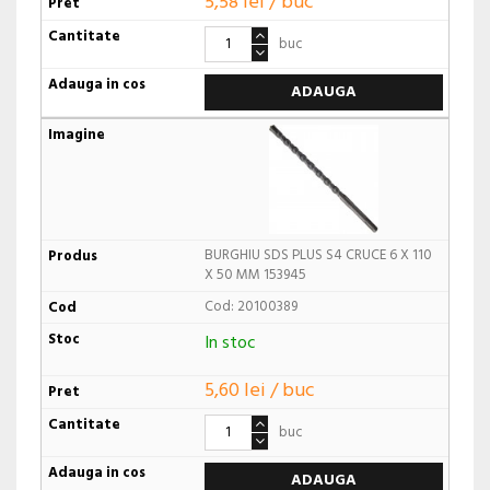
5,58 lei / buc
buc
ADAUGA
BURGHIU SDS PLUS S4 CRUCE 6 X 110
X 50 MM 153945
Cod: 20100389
In stoc
5,60 lei / buc
buc
ADAUGA