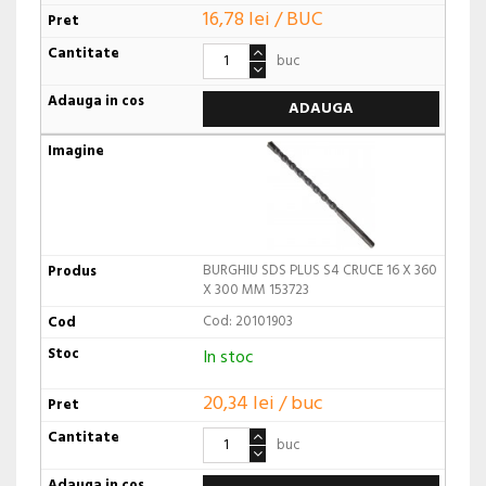
16,78 lei / BUC
buc
ADAUGA
BURGHIU SDS PLUS S4 CRUCE 16 X 360
X 300 MM 153723
Cod: 20101903
In stoc
20,34 lei / buc
buc