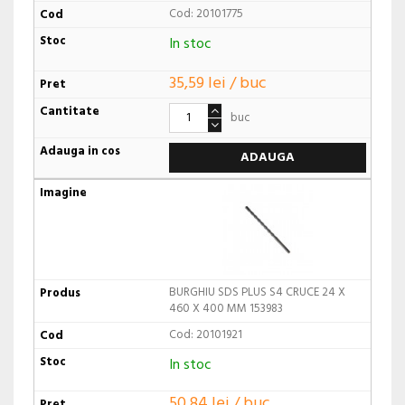
Cod: 20101775
In stoc
35,59 lei / buc
buc
ADAUGA
BURGHIU SDS PLUS S4 CRUCE 24 X
460 X 400 MM 153983
Cod: 20101921
In stoc
50,84 lei / buc