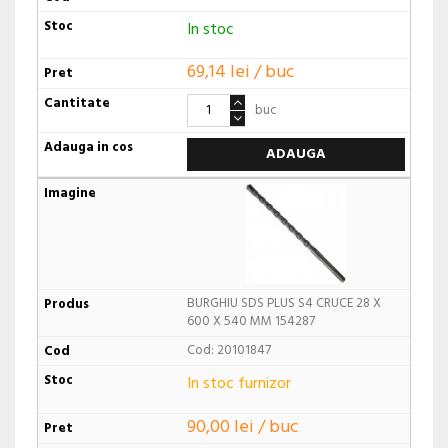
In stoc
69,14 lei / buc
buc
ADAUGA
BURGHIU SDS PLUS S4 CRUCE 28 X
600 X 540 MM 154287
Cod: 20101847
In stoc furnizor
90,00 lei / buc