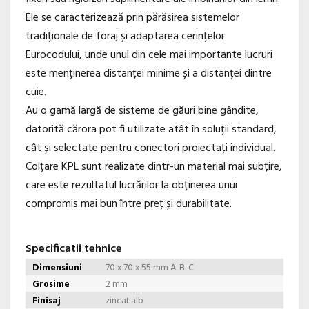
Ele se caracterizează prin părăsirea sistemelor
tradiționale de foraj și adaptarea cerințelor
Eurocodului, unde unul din cele mai importante lucruri
este menținerea distanței minime și a distanței dintre
cuie.
Au o gamă largă de sisteme de găuri bine gândite,
datorită cărora pot fi utilizate atât în soluții standard,
cât și selectate pentru conectori proiectați individual.
Colțare KPL sunt realizate dintr-un material mai subțire,
care este rezultatul lucrărilor la obținerea unui
compromis mai bun între preț și durabilitate.
Specificatii tehnice
Dimensiuni
70 x 70 x 55 mm A-B-C
Grosime
2 mm
Finisaj
zincat alb