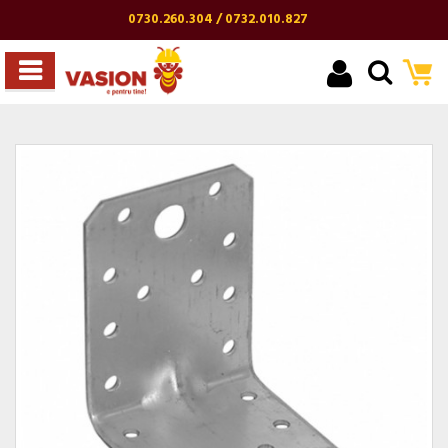
0730.260.304 / 0732.010.827