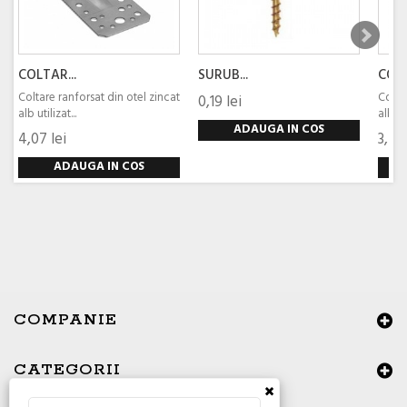
COLTAR...
SURUB...
COLT
Coltare ranforsat din otel zincat
Colta
0,19 lei
alb utilizat...
alb uti
ADAUGA IN COS
4,07 lei
3,56 
ADAUGA IN COS
COMPANIE
CATEGORII
×