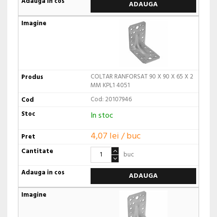
ADAUGA
COLTAR RANFORSAT 90 X 90 X 65 X 2
MM KPL1 4051
Cod: 20107946
In stoc
4,07 lei / buc
buc
ADAUGA