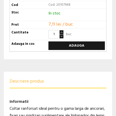
Cod: 20107948
In stoc
7,11 lei / buc
buc
ADAUGA
Descriere produs
Informatii
Coltar ranforsat ideal pentru o gama larga de ancorari,
fixari sau rigidizari suplimentare ale îmbinarilor din lemn.