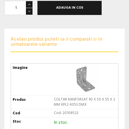
ADAUGA IN COS
Acelasi produs puteti sa il cumparati si in
urmatoarele variante
COLTAR RANFORSAT 90 X 50 X 55 X 2
MM KPL3 4053 DMX
Cod: 20108523
In stoc