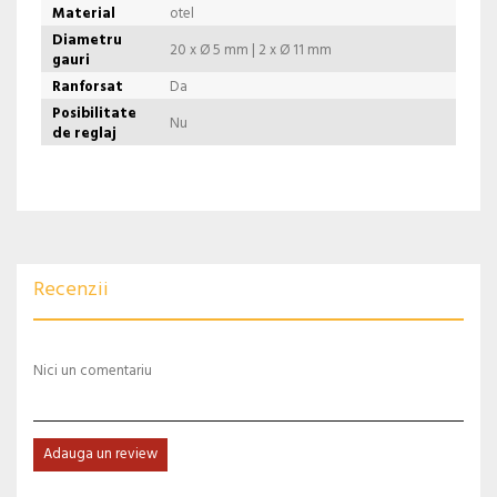
Material
otel
Diametru
20 x Ø 5 mm | 2 x Ø 11 mm
gauri
Ranforsat
Da
Posibilitate
Nu
de reglaj
Recenzii
Nici un comentariu
Adauga un review