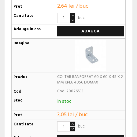
2,64 lei / buc
buc
ADAUGA
COLTAR RANFORSAT 60 X 60 X 45 X 2
MM KPL6 4056 DOMAX
Cod: 20026533
In stoc
3,05 lei / buc
buc