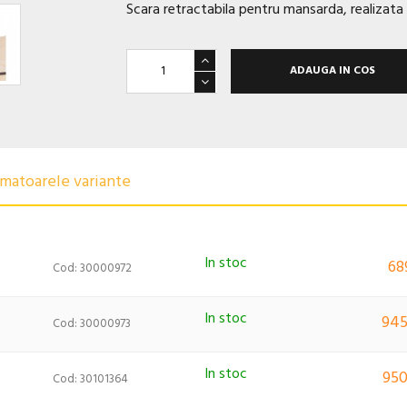
Scara retractabila pentru mansarda, realizata 
ADAUGA IN COS
urmatoarele variante
In stoc
68
Cod: 30000972
In stoc
945
Cod: 30000973
In stoc
950
Cod: 30101364