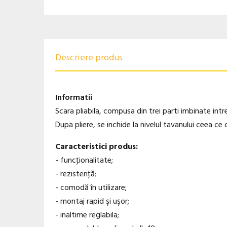
Descriere produs
Informatii
Scara pliabila, compusa din trei parti imbinate intr
Dupa pliere, se inchide la nivelul tavanului ceea ce 
Caracteristici produs:
- funcţionalitate;
- rezistenţă;
- comodă în utilizare;
- montaj rapid şi uşor;
- inaltime reglabila;