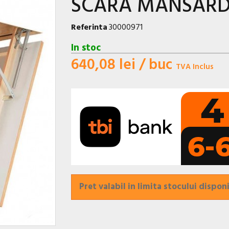
SCARA MANSARDA
Referinta
30000971
In stoc
640,08 lei
/ buc
TVA Inclus
Pret valabil in limita stocului disponi