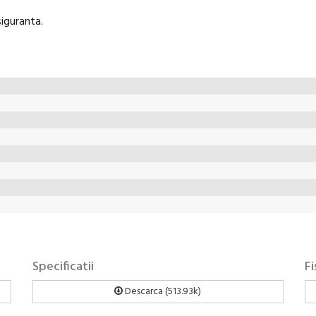
siguranta.
Specificatii
F
Descarca (513.93k)