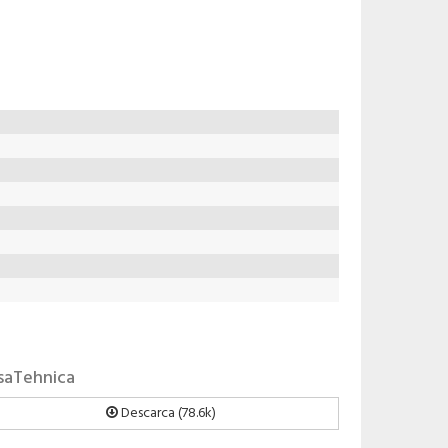
isaTehnica
Descarca (78.6k)