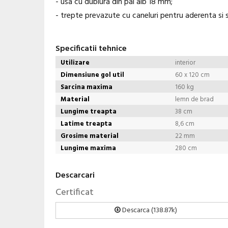
- usa cu dublura din pal alb 18 mm;
- trepte prevazute cu caneluri pentru aderenta si 
Specificatii tehnice
Utilizare
interior
Dimensiune gol util
60 x 120 cm
Sarcina maxima
160 kg
Material
lemn de brad
Lungime treapta
38 cm
Latime treapta
8,6 cm
Grosime material
22 mm
Lungime maxima
280 cm
Descarcari
Certificat
Descarca (138.87k)