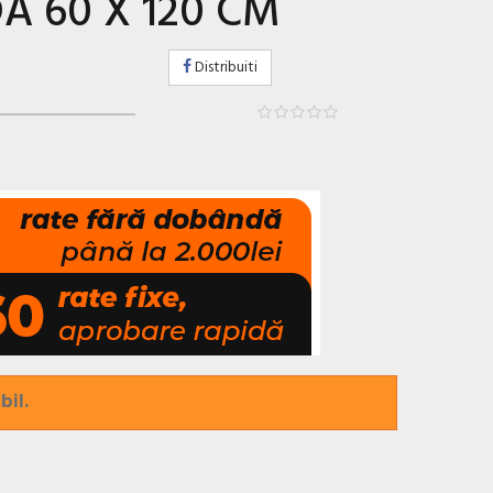
 60 X 120 CM
Distribuiti
bil.