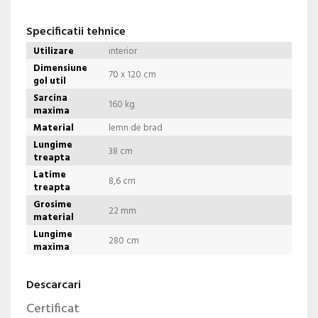
Specificatii tehnice
Utilizare
interior
Dimensiune
70 x 120 cm
gol util
Sarcina
160 kg
maxima
Material
lemn de brad
Lungime
38 cm
treapta
Latime
8,6 cm
treapta
Grosime
22 mm
material
Lungime
280 cm
maxima
Descarcari
Certificat