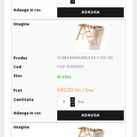
ADAUGA
SCARA MANSARDA 80 X 120 CM
Cod: 30000973
In stoc
945,00 lei / buc
buc
ADAUGA