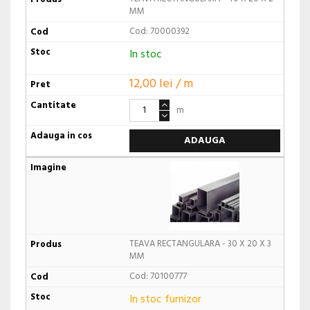
MM
Cod: 70000392
In stoc
12,00 lei / m
m
ADAUGA
TEAVA RECTANGULARA - 30 X 20 X 3
MM
Cod: 70100777
In stoc furnizor