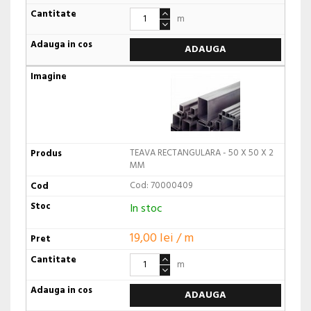
m
ADAUGA
TEAVA RECTANGULARA - 50 X 50 X 2
MM
Cod: 70000409
In stoc
19,00 lei / m
m
ADAUGA