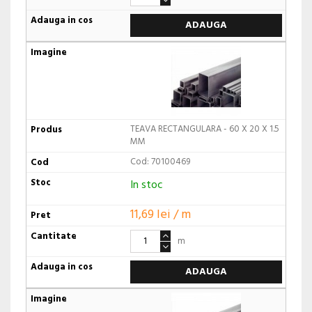
ADAUGA
TEAVA RECTANGULARA - 60 X 20 X 1.5
MM
Cod: 70100469
In stoc
11,69 lei / m
m
ADAUGA