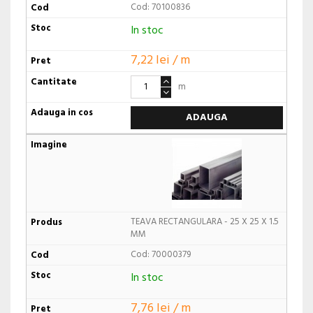
Cod: 70100836
In stoc
7,22 lei / m
m
ADAUGA
TEAVA RECTANGULARA - 25 X 25 X 1.5
MM
Cod: 70000379
In stoc
7,76 lei / m