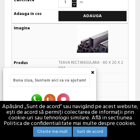
m
ADAUGA
TEAVA RECTANGULARA - 80 X 20 X 2
MM
×
Cod: 70100333
Buna ziua, Suntem aici sa va ajutam!
In stoc
24,00 lei / m
Apăsând „Sunt de acord” sau navigând pe acest website,
ești de acord să permiți colectarea de informații prin
m
cookie-uri sau tehnologii similare. Află in sectiunea
Politica de confidentialitate mai multe despre cookies.
ADAUGA
Citeste mai mult
Sunt de acord