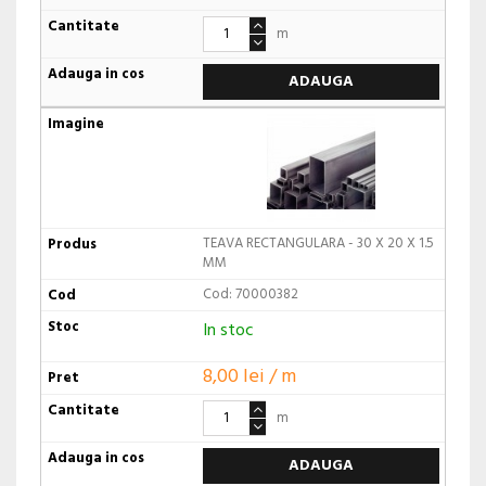
m
ADAUGA
TEAVA RECTANGULARA - 30 X 20 X 1.5
MM
Cod: 70000382
In stoc
8,00 lei / m
m
ADAUGA