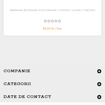
AMENAJARI INTERIOARE SI EXTERIOARE
VOPSELE / LACURI / TENCUIELI
88,00 lei / buc
COMPANIE
CATEGORII
×
Buna ziua, Suntem aici sa va ajutam!
DATE DE CONTACT