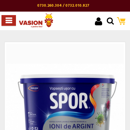
0730.260.304 / 0732.010.827