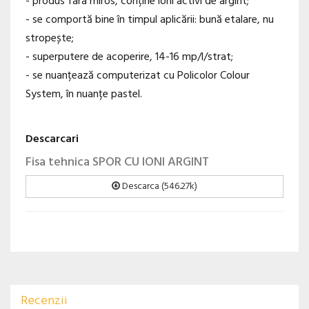
- produs fara miros, conține ioni activi de argint;
- se comportă bine în timpul aplicării: bună etalare, nu
stropește;
- superputere de acoperire, 14-16 mp/l/strat;
- se nuanțează computerizat cu Policolor Colour
System, în nuanțe pastel.
Descarcari
Fisa tehnica SPOR CU IONI ARGINT
Descarca (546.27k)
Recenzii