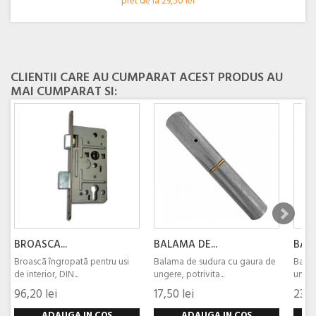
pret de la 29,50 lei
CLIENTII CARE AU CUMPARAT ACEST PRODUS AU
MAI CUMPARAT SI:
BROASCA...
BALAMA DE...
BALA
Broascã îngropatã pentru usi
Balama de sudura cu gaura de
Balam
de interior, DIN...
ungere, potrivita...
ungere
96,20 lei
17,50 lei
23,5
ADAUGA IN COS
ADAUGA IN COS