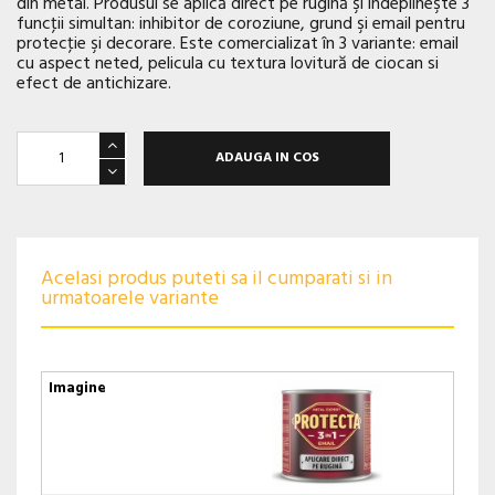
din metal. Produsul se aplică direct pe rugină şi îndeplineşte 3
funcţii simultan: inhibitor de coroziune, grund şi email pentru
protecţie şi decorare. Este comercializat în 3 variante: email
cu aspect neted, pelicula cu textura lovitură de ciocan si
efect de antichizare.
ADAUGA IN COS
Acelasi produs puteti sa il cumparati si in
urmatoarele variante