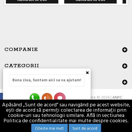
COMPANIE
CATEGORII
×
Buna ziua, Suntem aici sa va ajutam!
DATE DE CONTACT
Toate drepturile rezervate © 2026 |
ANPC
Apăsând „Sunt de acord” sau navigând pe acest website,
ești de acord să permiți colectarea de informații prin
cookie-uri sau tehnologii similare. Află in sectiunea
Politica de confidentialitate mai multe despre cookies.
Citeste mai mult
Sunt de acord