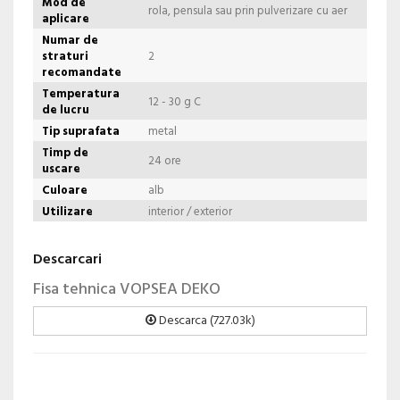
Mod de
rola, pensula sau prin pulverizare cu aer
aplicare
Numar de
straturi
2
recomandate
Temperatura
12 - 30 g C
de lucru
Tip suprafata
metal
Timp de
24 ore
uscare
Culoare
alb
Utilizare
interior / exterior
Descarcari
Fisa tehnica VOPSEA DEKO
Descarca (727.03k)