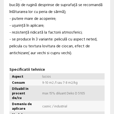
bucăți de rugină desprinse de suprafață se recomandă
înlăturarea lor cu peria de sârmă);
- putere mare de acoperire;
- uşurinţă în aplicare;
- rezistenţă ridicată la factorii atmosferici;
- se produce în 3 variante: peliculă cu aspect neted,
pelicula cu textura lovitura de ciocan, efect de
antichizare( aur vechi si cupru vechi).
Specificatii tehnice
Aspect
lucios
Consum
9-10 m2 /l sau 7-8 m2/kg
Diluabil in
procent
max 15% diluant Deko D 5105
de/cu
Domeniu de
casnic / industrial
aplicare