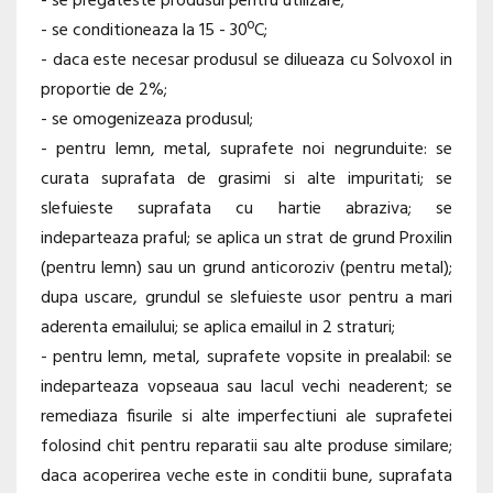
- se pregateste produsul pentru utilizare;
- se conditioneaza la 15 - 30ºC;
- daca este necesar produsul se dilueaza cu Solvoxol in
proportie de 2%;
- se omogenizeaza produsul;
- pentru lemn, metal, suprafete noi negrunduite: se
curata suprafata de grasimi si alte impuritati; se
slefuieste suprafata cu hartie abraziva; se
indeparteaza praful; se aplica un strat de grund Proxilin
(pentru lemn) sau un grund anticoroziv (pentru metal);
dupa uscare, grundul se slefuieste usor pentru a mari
aderenta emailului; se aplica emailul in 2 straturi;
- pentru lemn, metal, suprafete vopsite in prealabil: se
indeparteaza vopseaua sau lacul vechi neaderent; se
remediaza fisurile si alte imperfectiuni ale suprafetei
folosind chit pentru reparatii sau alte produse similare;
daca acoperirea veche este in conditii bune, suprafata