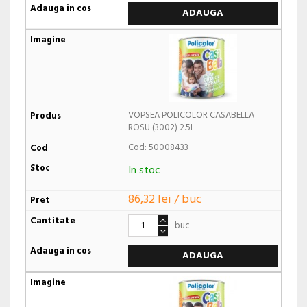
ADAUGA
VOPSEA POLICOLOR CASABELLA
ROSU (3002) 2.5L
Cod: 50008433
In stoc
86,32 lei / buc
buc
ADAUGA