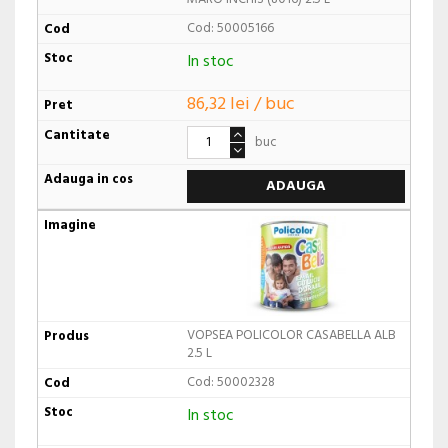
Cod: 50005166
In stoc
86,32 lei / buc
buc
ADAUGA
VOPSEA POLICOLOR CASABELLA ALB
2.5 L
Cod: 50002328
In stoc