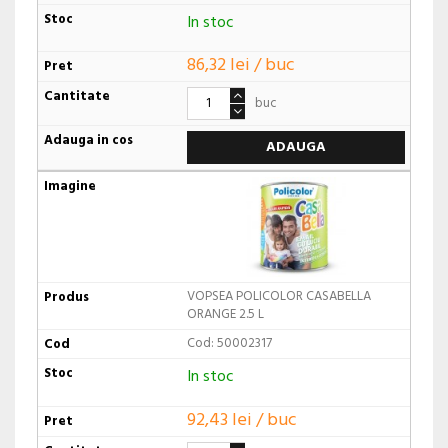
In stoc
86,32 lei / buc
buc
ADAUGA
VOPSEA POLICOLOR CASABELLA
ORANGE 2.5 L
Cod: 50002317
In stoc
92,43 lei / buc