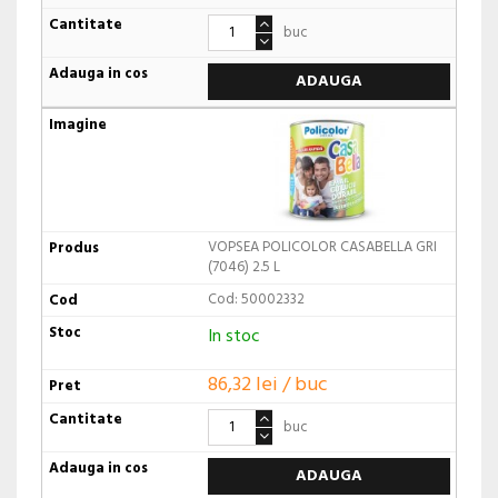
buc
ADAUGA
VOPSEA POLICOLOR CASABELLA GRI
(7046) 2.5 L
Cod: 50002332
In stoc
86,32 lei / buc
buc
ADAUGA