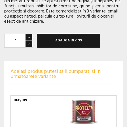
din metal. Produsul se aplică direct pe rugină şi îndeplineşte 3
funcţii simultan: inhibitor de coroziune, grund şi email pentru
protecţie şi decorare. Este comercializat în 3 variante: email
cu aspect neted, pelicula cu textura lovitură de ciocan si
efect de antichizare.
ADAUGA IN COS
Acelasi produs puteti sa il cumparati si in
urmatoarele variante