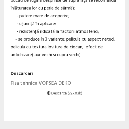
bucăți de rugină desprinse de suprafață se recomandă
înlăturarea lor cu peria de sârmă);
- putere mare de acoperire;
- uşurinţă în aplicare;
- rezistenţă ridicată la factorii atmosferici;
- se produce în 3 variante: peliculă cu aspect neted,
pelicula cu textura lovitura de ciocan, efect de
antichizare( aur vechi si cupru vechi).
Descarcari
Fisa tehnica VOPSEA DEKO
Descarca (727.03k)