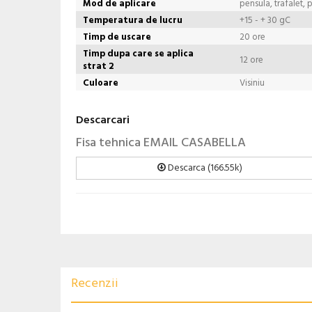
Mod de aplicare
pensula, trafalet, 
Temperatura de lucru
+15 - + 30 gC
Timp de uscare
20 ore
Timp dupa care se aplica
12 ore
strat 2
Culoare
Visiniu
Descarcari
Fisa tehnica EMAIL CASABELLA
Descarca (166.55k)
Recenzii