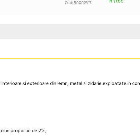
In stoc
Cod: 50002317
 interioare si exterioare din lemn, metal si zidarie exploatate in co
ol in proportie de 2%;