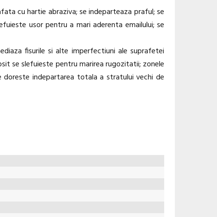
afata cu hartie abraziva; se indeparteaza praful; se
efuieste usor pentru a mari aderenta emailului; se
iaza fisurile si alte imperfectiuni ale suprafetei
sit se slefuieste pentru marirea rugozitatii; zonele
e doreste indepartarea totala a stratului vechi de