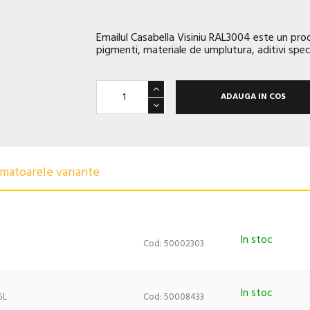
Emailul Casabella Visiniu RAL3004 este un prod
pigmenti, materiale de umplutura, aditivi specif
ADAUGA IN COS
urmatoarele variante
In stoc
Cod: 50002303
In stoc
5L
Cod: 50008433