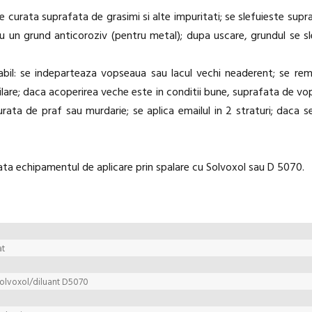
 curata suprafata de grasimi si alte impuritati; se slefuieste supr
au un grund anticoroziv (pentru metal); dupa uscare, grundul se sl
bil: se indeparteaza vopseaua sau lacul vechi neaderent; se remed
ilare; daca acoperirea veche este in conditii bune, suprafata de vop
rata de praf sau murdarie; se aplica emailul in 2 straturi; daca s
rata echipamentul de aplicare prin spalare cu Solvoxol sau D 5070.
at
Solvoxol/diluant D5070