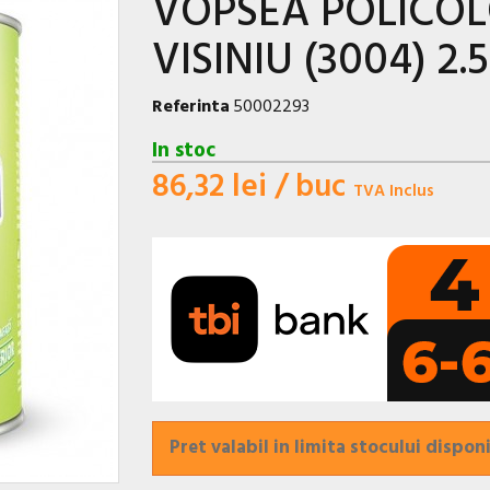
VOPSEA POLICOL
VISINIU (3004) 2.5
Referinta
50002293
In stoc
86,32 lei
/ buc
TVA Inclus
Pret valabil in limita stocului disponi