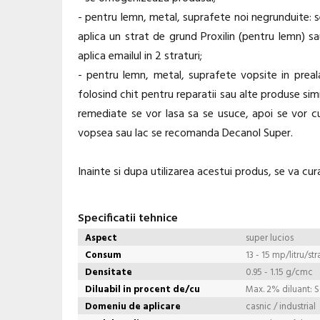
- pentru lemn, metal, suprafete noi negrunduite: se
aplica un strat de grund Proxilin (pentru lemn) s
aplica emailul in 2 straturi;
- pentru lemn, metal, suprafete vopsite in preala
folosind chit pentru reparatii sau alte produse sim
remediate se vor lasa sa se usuce, apoi se vor cu
vopsea sau lac se recomanda Decanol Super.
Inainte si dupa utilizarea acestui produs, se va cu
Specificatii tehnice
Aspect
super lucios
Consum
13 - 15 mp/litru/str
Densitate
0.95 - 1.15 g/cmc
Diluabil in procent de/cu
Max. 2% diluant: 
Domeniu de aplicare
casnic / industrial