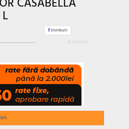
OR CASABELLA
 L
Distribuiti
bil.