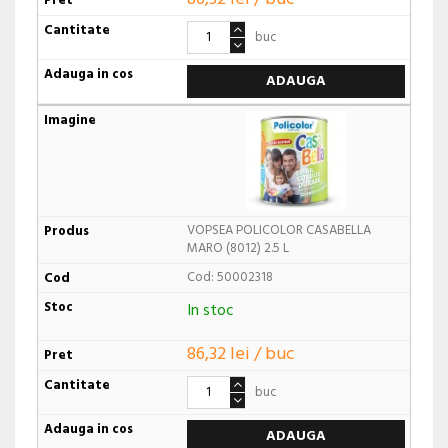
buc
ADAUGA
VOPSEA POLICOLOR CASABELLA
MARO (8012) 2.5 L
Cod: 50002318
In stoc
86,32 lei / buc
buc
ADAUGA