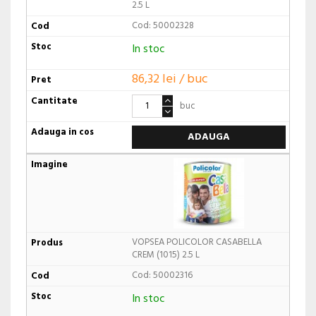
2.5 L
Cod: 50002328
In stoc
86,32 lei / buc
buc
ADAUGA
VOPSEA POLICOLOR CASABELLA
CREM (1015) 2.5 L
Cod: 50002316
In stoc