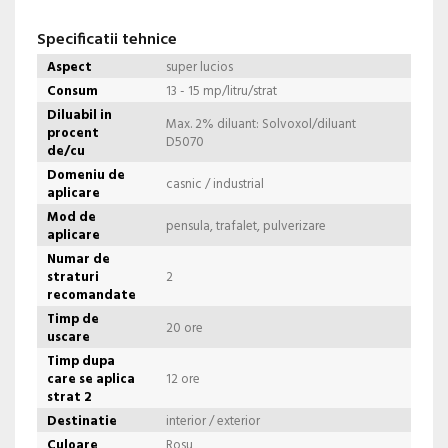
Specificatii tehnice
Aspect
super lucios
Consum
13 - 15 mp/litru/strat
Diluabil in
Max. 2% diluant: Solvoxol/diluant
procent
D5070
de/cu
Domeniu de
casnic / industrial
aplicare
Mod de
pensula, trafalet, pulverizare
aplicare
Numar de
straturi
2
recomandate
Timp de
20 ore
uscare
Timp dupa
care se aplica
12 ore
strat 2
Destinatie
interior / exterior
Culoare
Rosu