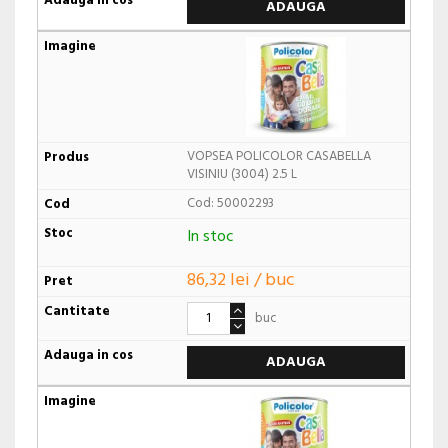
ADAUGA
VOPSEA POLICOLOR CASABELLA
VISINIU (3004) 2.5 L
Cod: 50002293
In stoc
86,32 lei / buc
buc
ADAUGA