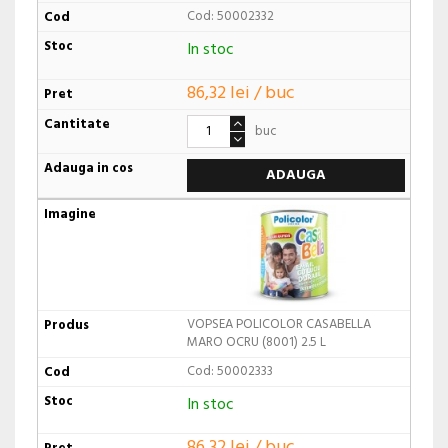
Cod: 50002332
In stoc
86,32 lei / buc
buc
ADAUGA
VOPSEA POLICOLOR CASABELLA
MARO OCRU (8001) 2.5 L
Cod: 50002333
In stoc
86,32 lei / buc